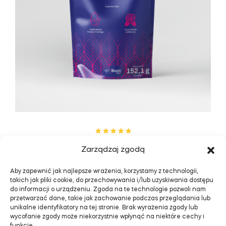
Oceniono
5.00
Biovic Kolagen morski z dziką różą 152,1g, porcja
na 5
Zarządzaj zgodą
dzienna 5,07g
79.00
zł
Aby zapewnić jak najlepsze wrażenia, korzystamy z technologii,
takich jak pliki cookie, do przechowywania i/lub uzyskiwania dostępu
do informacji o urządzeniu. Zgoda na te technologie pozwoli nam
DODAJ DO KOSZYKA
przetwarzać dane, takie jak zachowanie podczas przeglądania lub
unikalne identyfikatory na tej stronie. Brak wyrażenia zgody lub
wycofanie zgody może niekorzystnie wpłynąć na niektóre cechy i