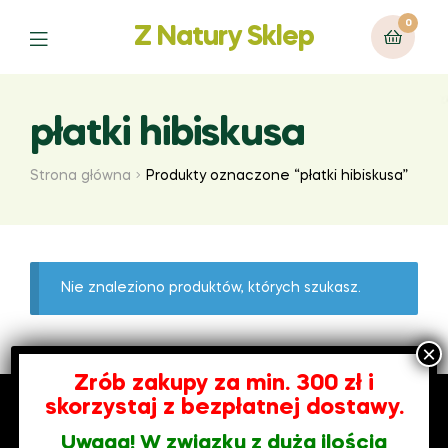
0
Z Natury Sklep
Menu
płatki hibiskusa
Strona główna
Produkty oznaczone “płatki hibiskusa”
Nie znaleziono produktów, których szukasz.
Zrób zakupy za min. 300 zł i
skorzystaj z bezpłatnej dostawy.
Coppyright © 2026
Z Natury Sklep
. All Rights Reserved.
Uwaga! W związku z dużą ilością